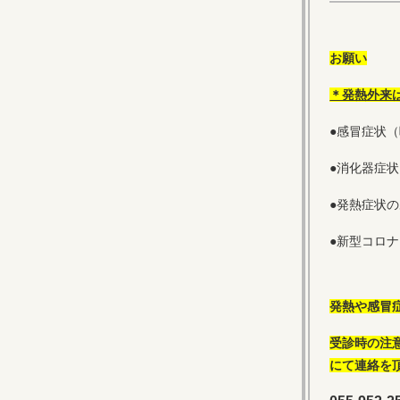
お願い
＊発熱外来
●感冒症状
●消化器症
●発熱症状
●新型コロ
発熱や感冒
受診時の注
にて連絡を