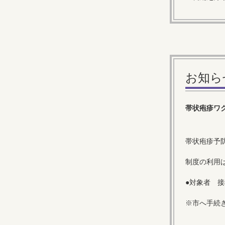
お知ら
帯状疱疹ワ
帯状疱疹予
制度の利用
●対象者 
※市へ手続