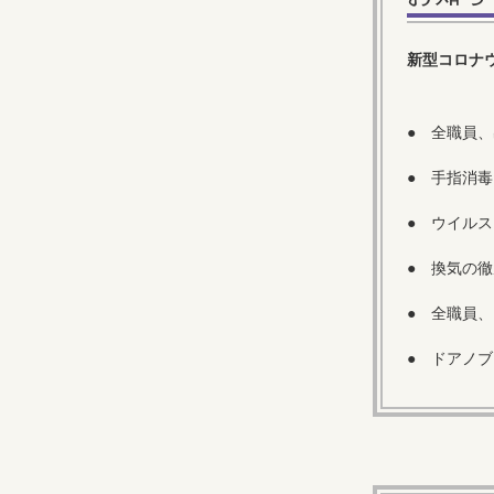
新型コロナ
● 全職員
● 手指消
● ウイル
● 換気の
● 全職員
● ドアノ